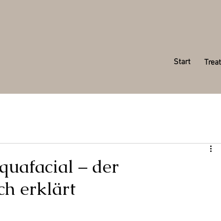
Start
Trea
quafacial – der
ch erklärt