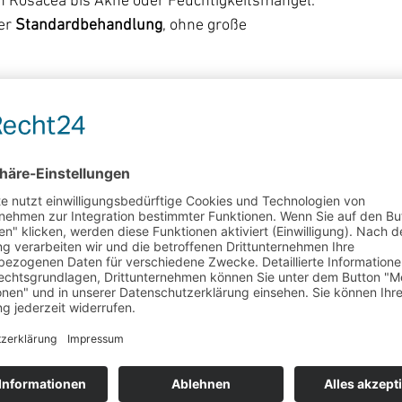
 Rosacea bis Akne oder Feuchtigkeitsmangel.
er 
Standardbehandlung
, ohne große 
r jedes Hautproblem
ostern
 macht jede Behandlung einzigartig: Anti-Aging, 
 Haut. So können Behandlungen perfekt personalisiert 
d bietet meist nur Basislösungen.
t zu dir?
m abgestorbene Hautschüppchen zu entfernen und die 
n du 
mehr willst
: stärkere Wirkstoffe, modernste 
und spürbar bessere Ergebnisse.
sberechtigung – die Entscheidung hängt von deiner Haut 