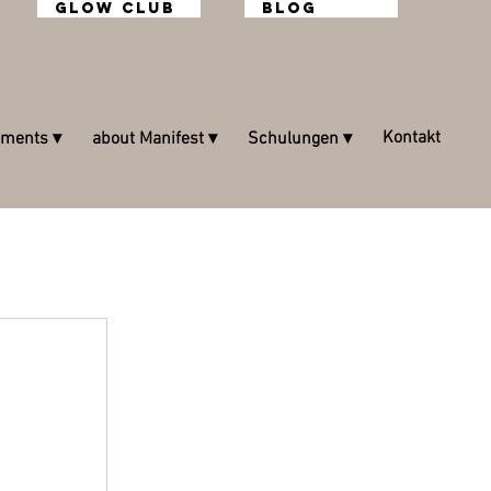
Glow Club
Blog
Kontakt
tments ▾
about Manifest ▾
Schulungen ▾