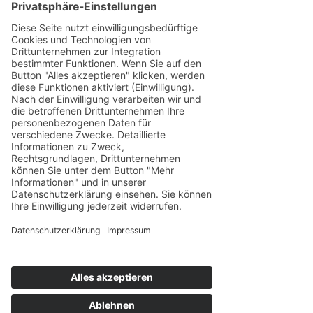
dieser Website eingeschränkt sein.
Welche Cookies und Dienste auf dieser Website
eingesetzt werden, können Sie dieser
Datenschutzerklärung entnehmen.
Einwilligung mit Usercentrics
Diese Website nutzt die Consent-Technologie von
Usercentrics, um Ihre Einwilligung zur Speicherung
bestimmter Cookies auf Ihrem Endgerät oder zum
Einsatz bestimmter Technologien einzuholen und diese
datenschutzkonform zu dokumentieren. Anbieter
dieser Technologie ist die Usercentrics GmbH,
Sendlinger
Straße 7, 80331 München, Website:
https://usercentrics.com/de/ (im Folgenden
„Usercentrics“).
Wenn Sie unsere Website betreten, werden folgende
personenbezogene Daten an Usercentrics übertragen:
Ihre Einwilligung(en) bzw. der Widerruf Ihrer
Einwilligung(en)
Ihre IP-Adresse
Informationen über Ihren Browser
Informationen über Ihr Endgerät
Zeitpunkt Ihres Besuchs auf der Website
Geolocation
Des Weiteren speichert Usercentrics ein Cookie in
Ihrem Browser, um Ihnen die erteilten Einwilligungen