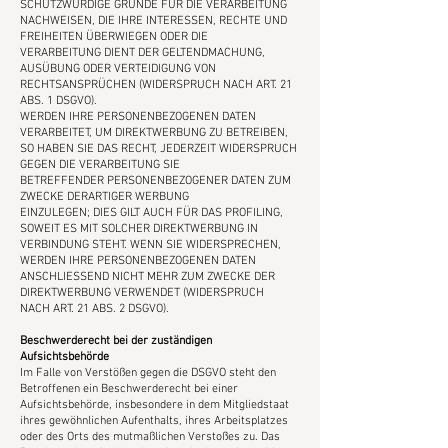
SCHUTZWÜRDIGE GRÜNDE FÜR DIE VERARBEITUNG
NACHWEISEN, DIE IHRE INTERESSEN, RECHTE UND
FREIHEITEN ÜBERWIEGEN ODER DIE
VERARBEITUNG DIENT DER GELTENDMACHUNG,
AUSÜBUNG ODER VERTEIDIGUNG VON
RECHTSANSPRÜCHEN (WIDERSPRUCH NACH ART. 21
ABS. 1 DSGVO).
WERDEN IHRE PERSONENBEZOGENEN DATEN
VERARBEITET, UM DIREKTWERBUNG ZU BETREIBEN,
SO HABEN SIE DAS RECHT, JEDERZEIT WIDERSPRUCH
GEGEN DIE VERARBEITUNG SIE
BETREFFENDER PERSONENBEZOGENER DATEN ZUM
ZWECKE DERARTIGER WERBUNG
EINZULEGEN; DIES GILT AUCH FÜR DAS PROFILING,
SOWEIT ES MIT SOLCHER DIREKTWERBUNG IN
VERBINDUNG STEHT. WENN SIE WIDERSPRECHEN,
WERDEN IHRE PERSONENBEZOGENEN DATEN
ANSCHLIESSEND NICHT MEHR ZUM ZWECKE DER
DIREKTWERBUNG VERWENDET (WIDERSPRUCH
NACH ART. 21 ABS. 2 DSGVO).
Beschwerderecht bei der zuständigen
Aufsichtsbehörde
Im Falle von Verstößen gegen die DSGVO steht den
Betroffenen ein Beschwerderecht bei einer
Aufsichtsbehörde, insbesondere in dem Mitgliedstaat
ihres gewöhnlichen Aufenthalts, ihres Arbeitsplatzes
oder des Orts des mutmaßlichen Verstoßes zu. Das