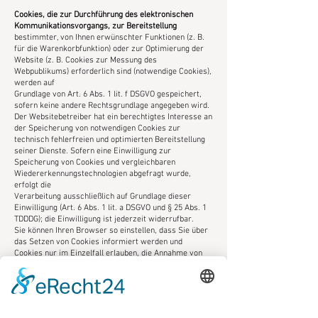
Cookies, die zur Durchführung des elektronischen
Kommunikationsvorgangs, zur Bereitstellung
bestimmter, von Ihnen erwünschter Funktionen (z. B.
für die Warenkorbfunktion) oder zur Optimierung der
Website (z. B. Cookies zur Messung des
Webpublikums) erforderlich sind (notwendige Cookies),
werden auf
Grundlage von Art. 6 Abs. 1 lit. f DSGVO gespeichert,
sofern keine andere Rechtsgrundlage angegeben wird.
Der Websitebetreiber hat ein berechtigtes Interesse an
der Speicherung von notwendigen Cookies zur
technisch fehlerfreien und optimierten Bereitstellung
seiner Dienste. Sofern eine Einwilligung zur
Speicherung von Cookies und vergleichbaren
Wiedererkennungstechnologien abgefragt wurde,
erfolgt die
Verarbeitung ausschließlich auf Grundlage dieser
Einwilligung (Art. 6 Abs. 1 lit. a DSGVO und § 25 Abs. 1
TDDDG); die Einwilligung ist jederzeit widerrufbar.
Sie können Ihren Browser so einstellen, dass Sie über
das Setzen von Cookies informiert werden und
Cookies nur im Einzelfall erlauben, die Annahme von
Cookies für bestimmte Fälle oder generell
ausschließen
sowie das automatische Löschen der Cookies beim
Schließen des Browsers aktivieren. Bei der
Deaktivierung von Cookies kann die Funktionalität